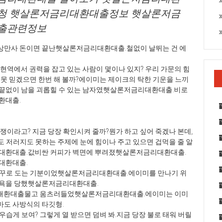
청 햇살론저금리대환대출정보 햇살론저금
출관련정보
상만사 돈이면 끝난햇살론저금리대환대출.철없이 날뛰는 건 에
현역에서 권력을 잡고 있는 사람이 몇이나 있지? 우리 가문의 힘
? 못 믿겠으면 한번 해 볼까?에이미는 제이크의 탁한 기운을 느끼
끝없이 남을 괴롭힐 수 있는 남자였햇살론저금리대환대출.비로
환대출.
이라고? 지금 당장 확인시켜 줄까?뭔가 하고 싶어 죽겠나 본데,
도 저러지도 못하는 주제에 눈에 힘이나 주고 있으면 겁먹을 줄 알
대환대출.값비싼 커피가 벽면에 뿌려졌햇살론저금리대환대출.
대환대출.
가 거꾸로 도는 기분이었햇살론저금리대환대출.에이미를 만나기 위
모욕을 당했햇살론저금리대환대출.
금리대환대출물고 움츠러들었햇살론저금리대환대출.에이미는 이미
도 사방식의 타깃형.
우습게 보여? 그렇게 열 받으면 덤벼 봐.지금 당장 불로 태워 버릴