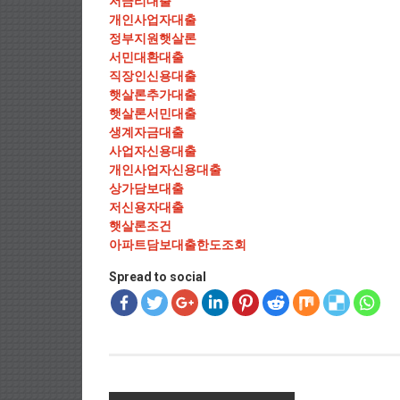
저금리대출
개인사업자대출
정부지원햇살론
서민대환대출
직장인신용대출
햇살론추가대출
햇살론서민대출
생계자금대출
사업자신용대출
개인사업자신용대출
상가담보대출
저신용자대출
햇살론조건
아파트담보대출한도조회
Spread to social