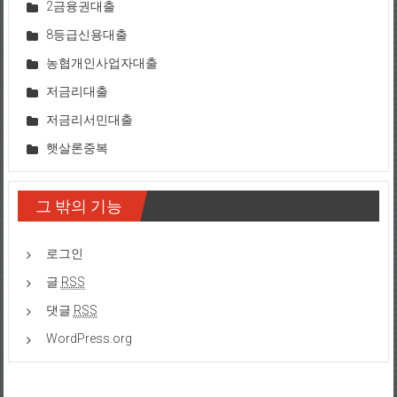
2금융권대출
8등급신용대출
농협개인사업자대출
저금리대출
저금리서민대출
햇살론중복
그 밖의 기능
로그인
글
RSS
댓글
RSS
WordPress.org