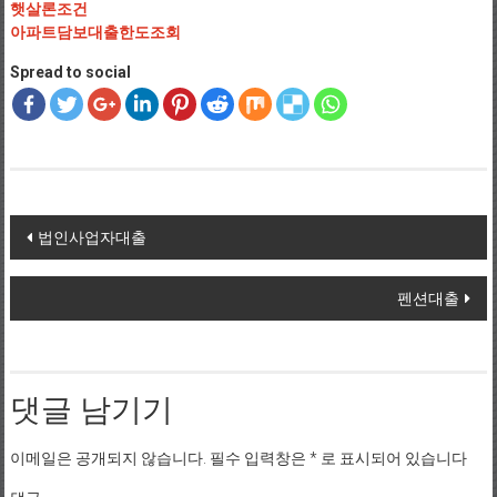
햇살론조건
아파트담보대출한도조회
Spread to social
Post navigation
법인사업자대출
펜션대출
댓글 남기기
이메일은 공개되지 않습니다.
필수 입력창은
*
로 표시되어 있습니다