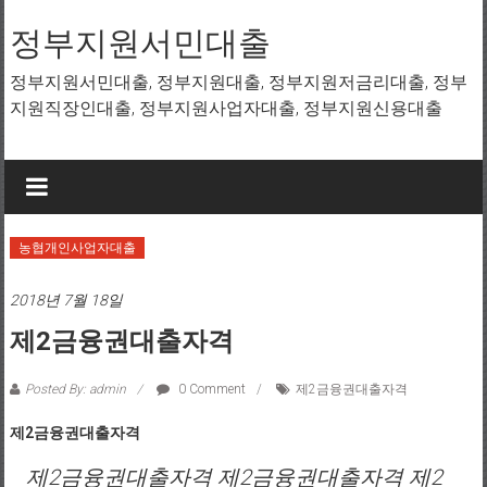
Skip to content
정부지원서민대출
정부지원서민대출, 정부지원대출, 정부지원저금리대출, 정부
지원직장인대출, 정부지원사업자대출, 정부지원신용대출
농협개인사업자대출
2018년 7월 18일
제2금융권대출자격
Posted By: admin
0 Comment
제2금융권대출자격
제2금융권대출자격
제2금융권대출자격 제2금융권대출자격 제2