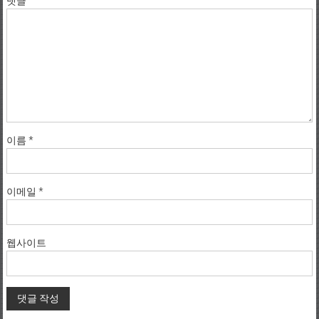
댓글
이름
*
이메일
*
웹사이트