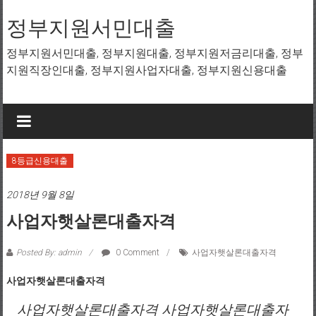
Skip to content
정부지원서민대출
정부지원서민대출, 정부지원대출, 정부지원저금리대출, 정부
지원직장인대출, 정부지원사업자대출, 정부지원신용대출
8등급신용대출
2018년 9월 8일
사업자햇살론대출자격
Posted By: admin
0 Comment
사업자햇살론대출자격
사업자햇살론대출자격
사업자햇살론대출자격 사업자햇살론대출자