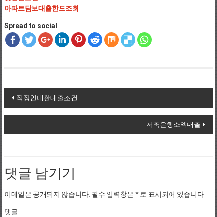
아파트담보대출한도조회
Spread to social
Post navigation
직장인대환대출조건
저축은행소액대출
댓글 남기기
이메일은 공개되지 않습니다.
필수 입력창은
*
로 표시되어 있습니다
댓글