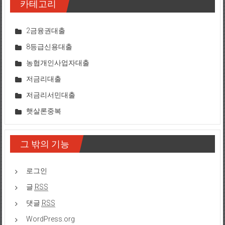
카테고리
2금융권대출
8등급신용대출
농협개인사업자대출
저금리대출
저금리서민대출
햇살론중복
그 밖의 기능
로그인
글
RSS
댓글
RSS
WordPress.org